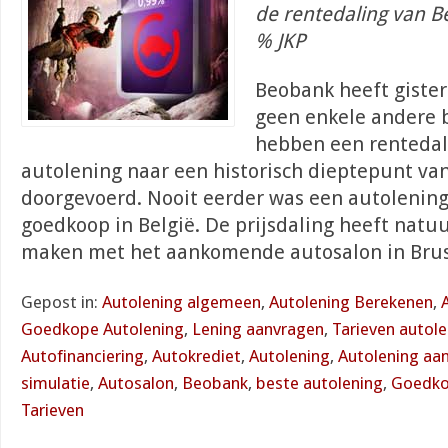
de rentedaling van B
% JKP
Beobank heeft giste
geen enkele andere 
hebben een rentedal
autolening naar een historisch dieptepunt va
doorgevoerd. Nooit eerder was een autolening
goedkoop in België. De prijsdaling heeft natuur
maken met het aankomende autosalon in Brus
Gepost in:
Autolening algemeen
,
Autolening Berekenen
,
Goedkope Autolening
,
Lening aanvragen
,
Tarieven autol
Autofinanciering
,
Autokrediet
,
Autolening
,
Autolening aa
simulatie
,
Autosalon
,
Beobank
,
beste autolening
,
Goedko
Tarieven