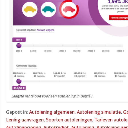
Laagste rente ooit voor een autolening in België !
Gepost in:
Autolening algemeen
,
Autolening simulatie
,
G
Lening aanvragen
,
Soorten autoleningen
,
Tarieven autole
Autofinanciering
,
Autokrediet
,
Autolening
,
Autolening aa