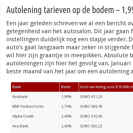
Autolening tarieven op de bodem – 1,
Een jaar geleden schreven we al een bericht ov
gelegenheid van het autosalon. Dit jaar gaan 
instellingen duidelijk nog een stapje verder. 
auto’s gaat langzaam maar zeker in stijgende l
wil hier zijn graantje in meepikken. Absolute
autoleningen zijn hier het gevolg van. Januari
beste maand van het jaar om een autolening a
Bank
Rente
Kost van lening voor €10 000 ov
Beobank
1,99%
EURO 411,20
BNP Paribas Fortis
2,75%
EURO 569,78
Alpha Credit
2,49%
EURO 510,56
Axa Bank
2,45%
EURO 502,22