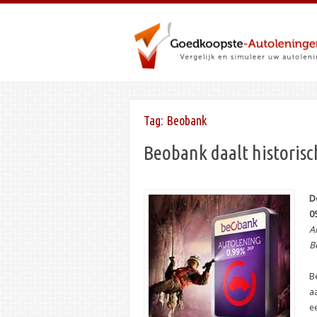
Tag:
Beobank
Beobank daalt historisc
D
0
A
B
B
a
e