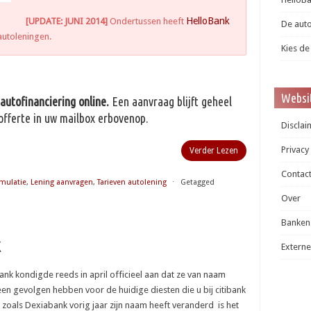
HelloBank
[UPDATE: JUNI 2014]
Ondertussen heeft
De auto
autoleningen.
Kies de
Websit
autofinanciering online.
Een aanvraag blijft geheel
 offerte in uw mailbox erbovenop.
Disclai
Privacy
Verder Lezen
Contac
mulatie
,
Lening aanvragen
,
Tarieven autolening
⋅
Getagged
Over
Banken
k
Externe
bank kondigde reeds in april officieel aan dat ze van naam
n gevolgen hebben voor de huidige diesten die u bij citibank
t zoals Dexiabank vorig jaar zijn naam heeft veranderd is het