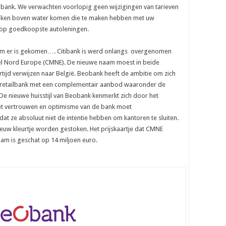
ibank. We verwachten voorlopig geen wijzigingen van tarieven
 zaken boven water komen die te maken hebben met uw
r op goedkoopste autoleningen.
aam er is gekomen…. Citibank is werd onlangs overgenomen
l Nord Europe (CMNE). De nieuwe naam moest in beide
ertijd verwijzen naar België. Beobank heeft de ambitie om zich
te retailbank met een complementair aanbod waaronder de
De nieuwe huisstijl van Beobank kenmerkt zich door het
het vertrouwen en optimisme van de bank moet
dat ze absoluut niet de intentie hebben om kantoren te sluiten.
nieuw kleurtje worden gestoken. Het prijskaartje dat CMNE
aam is geschat op 14 miljoen euro.