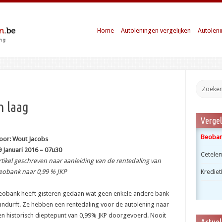
Home
Autoleningen vergelijken
Autoleni
h laag
Vergel
Beobank
oor: Wout Jacobs
9 Januari 2016 – 07u30
Cetele
rtikel geschreven naar aanleiding van de rentedaling van
eobank naar 0,99 % JKP
Krediet
eobank heeft gisteren gedaan wat geen enkele andere bank
andurft. Ze hebben een rentedaling voor de autolening naar
en historisch dieptepunt van 0,99% JKP doorgevoerd. Nooit