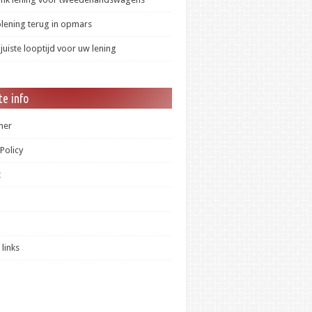
lening terug in opmars
 juiste looptijd voor uw lening
e info
mer
 Policy
t
 links