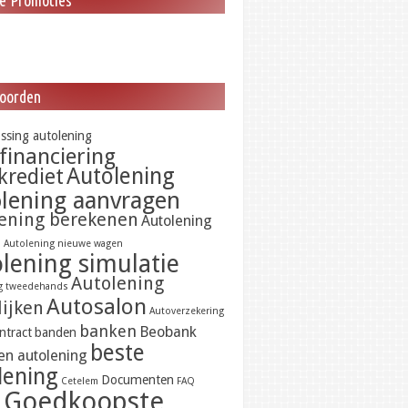
le Promoties
oorden
ossing autolening
financiering
Autolening
krediet
lening aanvragen
ening berekenen
Autolening
n
Autolening nieuwe wagen
lening simulatie
Autolening
g tweedehands
Autosalon
lijken
Autoverzekering
banken
Beobank
ntract
banden
beste
en autolening
lening
Documenten
Cetelem
FAQ
Goedkoopste
d