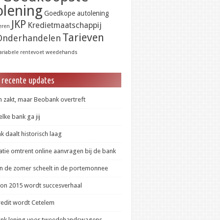
olening
Goedkope autolening
JKP
Kredietmaatschappij
eren
Tarieven
Onderhandelen
ariabele rentevoet
weedehands
 recente updates
 zakt, maar Beobank overtreft
lke bank ga jij
 daalt historisch laag
tie omtrent online aanvragen bij de bank
in de zomer scheelt in de portemonnee
lon 2015 wordt succesverhaal
redit wordt Cetelem
ank lening voor tweedehandswagens