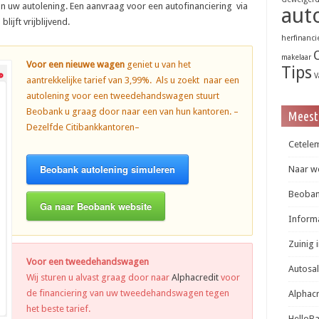
van uw autolening. Een aanvraag voor een autofinanciering via
aut
ijft vrijblijvend.
herfinanci
makelaar
Voor een nieuwe wagen
geniet u van het
Tips
V
aantrekkelijke tarief van 3,99%. Als u zoekt naar een
autolening voor een tweedehandswagen stuurt
Beobank u graag door naar een van hun kantoren. –
Meest
Dezelfde Citibankkantoren–
Cetelem
Beobank autolening simuleren
Naar we
Beobank
Ga naar Beobank website
Informa
Zuinig 
Voor een tweedehandswagen
Autosa
Wij sturen u alvast graag door naar
Alphacredit
voor
de financiering van uw tweedehandswagen tegen
Alphac
het beste tarief.
HelloB