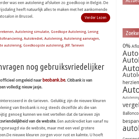
Actue
erder was een autolening afsluiten zo goedkoop in België. De
rijsdaling heeft natuurlijk alles te maken met het aankomende
utosalon in Brussel.
Verder Lezen
erekenen
,
Autolening simulatie
,
Goedkope Autolening
,
Lening
Zoekw
tofinanciering
,
Autokrediet
,
Autolening
,
Autolening aanvragen
,
0%
te autolening
,
Goedkoopste autolening
,
JKP
,
Tarieven
Afl
Auto
Auto
vragen nog gebruiksvriedelijker
Auto
Autol
beobank.be
 officieel omgeleid naar
. Citibank is van
herzie
n volledig nieuw jasje.
Auto
Autolenin
ïnteresseerd in de tarieven. Gelukkig zijn de nieuwe kleuren
verge
olening van Beobank is nog steeds dezelfde als die van
Ballonco
Spijtig genoeg kunnen we niet vertellen dat de tarieven zijn
bespar
svriendelijkheid van de website
. Een autokrediet kan vanaf nu
auto
angevraagd via de website, maar met een veel grotere
en.De nieuwe kleuren zorgen voor rust en kalmte. U hoeft
Geweiger