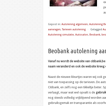
e
p
a
Gepost in:
Autolening algemeen
,
Autolening B
aanvragen
,
Tarieven autolening
⋅
Getagged
Au
Autolening simulatie
,
Autosalon
,
Beobank
,
bes
Beobank autolening aan
Vanaf nu wordt de website van citibank.be
naam veranderd en ook de website kreeg ee
Naast de nieuwe kleurtjes waren wij ook ge
niet van toepassing op de tarieven. De aut
Citibank, en zelfs nog een tikkeltje beter. 
verlaagt, maar wat wel opvalt is de
gebruik
nog steeds volledig vrijblijvend worden a
gebruiksgemak en transparantie als voorhe