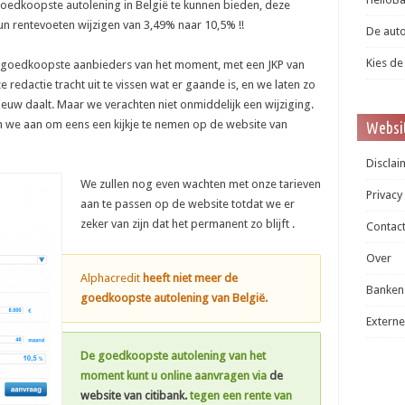
goedkoopste autolening in België te kunnen bieden, deze
n rentevoeten wijzigen van 3,49% naar 10,5% !!
De auto
Kies de
e goedkoopste aanbieders van het moment, met een JKP van
 redactie tracht uit te vissen wat er gaande is, en we laten zo
euw daalt. Maar we verachten niet onmiddelijk een wijziging.
en we aan om eens een kijkje te nemen op de website van
Websit
Disclai
We zullen nog even wachten met onze tarieven
Privacy
aan te passen op de website totdat we er
zeker van zijn dat het permanent zo blijft .
Contac
Over
Alphacredit
heeft niet meer de
Banken
goedkoopste autolening van België.
Externe
De goedkoopste autolening van het
moment
kunt u online aanvragen via
de
website van citibank.
tegen een rente van