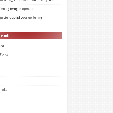
lening terug in opmars
 juiste looptijd voor uw lening
e info
mer
 Policy
t
 links