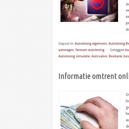
a
e
e
p
a
Gepost in:
Autolening algemeen
,
Autolening B
aanvragen
,
Tarieven autolening
⋅
Getagged
Au
Autolening simulatie
,
Autosalon
,
Beobank
,
bes
Informatie omtrent onl
O
l
g
h
au
d