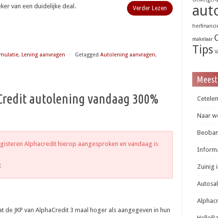
eker van een duidelijke deal.
aut
Verder Lezen
herfinanci
makelaar
Tips
V
mulatie
,
Lening aanvragen
⋅
Getagged
Autolening aanvragen
,
Meest
Credit autolening vandaag 300%
Cetelem
Naar we
Beobank
isteren Alphacredit hierop aangesproken en vandaag is
Informa
t
Zuinig 
Autosa
Alphac
t de JKP van AlphaCredit 3 maal hoger als aangegeven in hun
HelloB