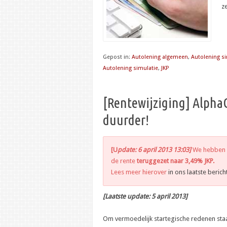
z
Gepost in:
Autolening algemeen
,
Autolening si
Autolening simulatie
,
JKP
[Rentewijziging] Alpha
duurder!
[U
pdate: 6 april 2013 13:03]
We hebben g
de rente
teruggezet naar 3,49% JKP.
Lees meer hierover
in ons laatste berich
[Laatste update: 5 april 2013]
Om vermoedelijk startegische redenen staa