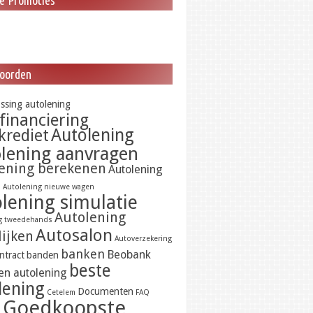
le Promoties
oorden
ossing autolening
financiering
Autolening
krediet
lening aanvragen
ening berekenen
Autolening
n
Autolening nieuwe wagen
lening simulatie
Autolening
g tweedehands
Autosalon
lijken
Autoverzekering
banken
Beobank
ntract
banden
beste
en autolening
lening
Documenten
Cetelem
FAQ
Goedkoopste
d