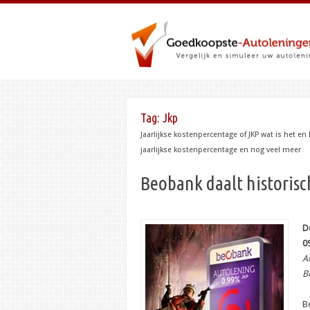
Tag:
Jkp
Jaarlijkse kostenpercentage of JKP wat is het en 
jaarlijkse kostenpercentage en nog veel meer
Beobank daalt historisc
D
0
A
B
B