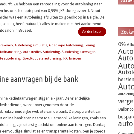
Actue
andurft. Ze hebben een rentedaling voor de autolening naar
en historisch dieptepunt van 0,99% JKP doorgevoerd. Nooit
erder was een autolening afsluiten zo goedkoop in België. De
rijsdaling heeft natuurlijk alles te maken met het aankomende
utosalon in Brussel.
Zoekw
Verder Lezen
0%
Afl
erekenen
,
Autolening simulatie
,
Goedkope Autolening
,
Lening
Auto
tofinanciering
,
Autokrediet
,
Autolening
,
Autolening aanvragen
,
Auto
te autolening
,
Goedkoopste autolening
,
JKP
,
Tarieven
Auto
Autol
ine aanvragen bij de bank
herzie
Auto
Autolenin
nline kedietaanvragen stijgen elk jaar. De vriendelijke
verge
oketbediende, wordt overgenomen door de
Ballonco
ebruiksvriendelijke website van de bank. De populariteit van
bespar
et online bankieren neemt toe. Persoonlijke leningen, zoals een
auto
tolening, zijn uiterst geschikt om online aan te vragen. Dankzij
e eenvoudige simulaties en transparante kosten, ben je steeds
Geweiger