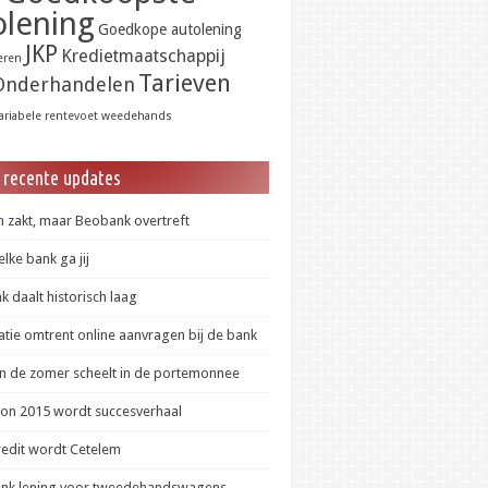
olening
Goedkope autolening
JKP
Kredietmaatschappij
eren
Tarieven
Onderhandelen
ariabele rentevoet
weedehands
 recente updates
 zakt, maar Beobank overtreft
lke bank ga jij
 daalt historisch laag
tie omtrent online aanvragen bij de bank
in de zomer scheelt in de portemonnee
lon 2015 wordt succesverhaal
redit wordt Cetelem
ank lening voor tweedehandswagens