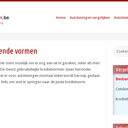
Home
Autoleningen vergelijken
Autoleni
llende vormen
et soms moeilijk om er nog aan uit te geraken, zeker als men
Vergel
. De meest gebruikeleijke kredietvormen staan hieronder
dat er voor
autoleningen
normaal enkel wordt beroep gedaan
Beobank
 links om snel te springen naar de juiste kredietvorm.
Cetele
Krediet