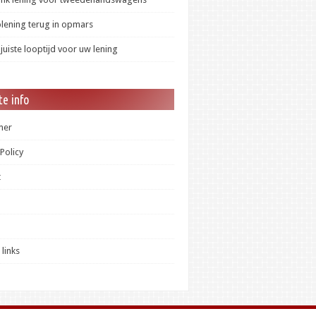
lening terug in opmars
 juiste looptijd voor uw lening
e info
mer
 Policy
t
 links