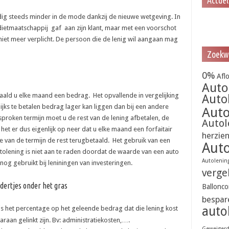
Actue
dig steeds minder in de mode dankzij de nieuwe wetgeving. In
edietmaatschappij gaf aan zijn klant, maar met een voorschot
t niet meer verplicht. De persoon die de lenig wil aangaan mag
Zoekw
0%
Afl
Auto
aald u elke maand een bedrag. Het opvallende in vergelijking
Auto
ijks te betalen bedrag lager kan liggen dan bij een andere
Auto
proken termijn moet u de rest van de lening afbetalen, de
Autol
het er dus eigenlijk op neer dat u elke maand een forfaitair
herzie
e van de termijn de rest terugbetaald. Het gebruik van een
Auto
tolening is niet aan te raden doordat de waarde van een auto
Autolenin
nog gebruikt bij leniningen van investeringen.
verge
dertjes onder het gras
Ballonco
bespar
auto
is het percentage op het geleende bedrag dat die lening kost
araan gelinkt zijn. Bv: administratiekosten,….
Geweiger