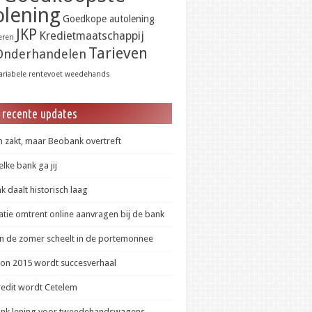
olening
Goedkope autolening
JKP
Kredietmaatschappij
eren
Tarieven
Onderhandelen
ariabele rentevoet
weedehands
 recente updates
 zakt, maar Beobank overtreft
lke bank ga jij
 daalt historisch laag
tie omtrent online aanvragen bij de bank
in de zomer scheelt in de portemonnee
lon 2015 wordt succesverhaal
redit wordt Cetelem
ank lening voor tweedehandswagens