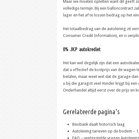
Maar we moeten opletten want dit geeft ze
volledige termijn. Bij een balloncontract z
lager en het af te lossen bedrag op het ein
Het totaalbedrag van de autolening zit ve
Consumer Credit Information), en is verpli
0% JKP autokrediet
Het kan wel degelijk zijn dat een autodeale
dat u effectief de kostprijs van de wagen 
betalen, maar weet wel dat de garage dan
u bij die garagist veel minder krijgt bij ee
Onderhandel altijd eerst over de prijs en 
Gerelateerde pagina's
Beobank daalt historisch laag
Autolening tarieven op de bodem – 1
FAQ – veelgestelde vragen Autolenin