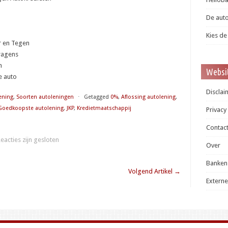
De auto
Kies de
r en Tegen
wagens
n
Websit
e auto
Disclai
ening
,
Soorten autoleningen
⋅
Getagged
0%
,
Aflossing autolening
,
Goedkoopste autolening
,
JKP
,
Kredietmaatschappij
Privacy
Contac
eacties zijn gesloten
Over
Banken
Volgend Artikel
→
Externe