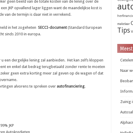
ker geen beeld van de totale kosten van de lening over de
aut
al een JKP opvallend lager liggen want de maandelijkse kost is
de van de termijn is daar niet in verrekend.
herfinanci
makelaar
rmeld in het zogeheten
SECCI-document
(Standard European
Tips
V
cht sinds 2010 in europa.
Meest
r u een dergelijke lening zal aanbieden. Het kan zelfs kloppen
Cetelem
leent en enkel dat bedrag terugbetaald zonder rente te moeten
Naar we
 zeker geen extra korting meer zal geven op de wagen of dat
n overname.
Beobank
kortingen alvorens te spreken over
autofinanciering
.
Informa
Zuinig 
Autosa
Alphac
,99% JKP
gen Autokredieten
HelloB