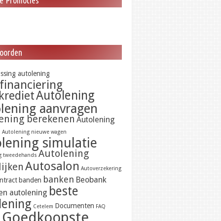
le Promoties
oorden
ossing autolening
financiering
Autolening
krediet
lening aanvragen
ening berekenen
Autolening
n
Autolening nieuwe wagen
lening simulatie
Autolening
g tweedehands
Autosalon
lijken
Autoverzekering
banken
Beobank
ntract
banden
beste
en autolening
lening
Documenten
Cetelem
FAQ
Goedkoopste
d